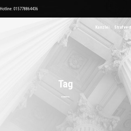
-Hotline:
015778864436
Kanzlei
Strafver
Tag
ACCIDENTAL