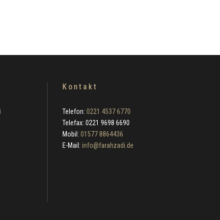
Kontakt
i
Telefon:
0221 4537 6770
Telefax: 0221 9698 6690
Mobil:
01577 8864436
E-Mail:
info@farahzadi.de