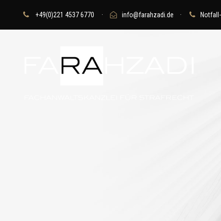
+49(0)221 4537 6770
·
info@farahzadi.de
·
Notfall